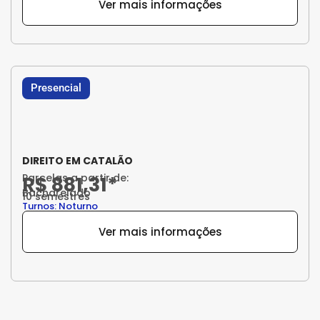
Ver mais informações
Presencial
DIREITO EM CATALÃO
Parcelas a partir de:
R$ 881,31*
Bacharelado
10 semestres
Turnos: Noturno
Ver mais informações