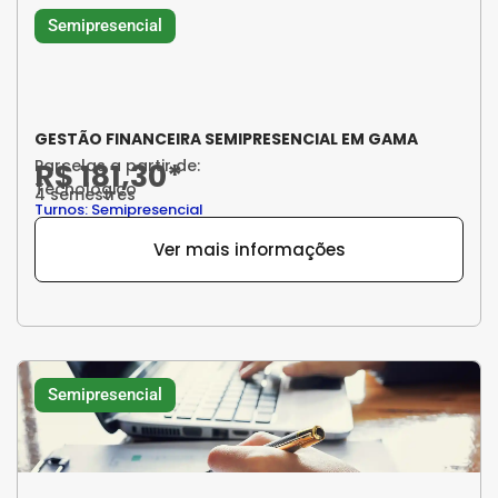
Semipresencial
GESTÃO FINANCEIRA SEMIPRESENCIAL EM GAMA
Parcelas a partir de:
R$ 181,30*
Tecnológico
4 semestres
Turnos: Semipresencial
Ver mais informações
Semipresencial