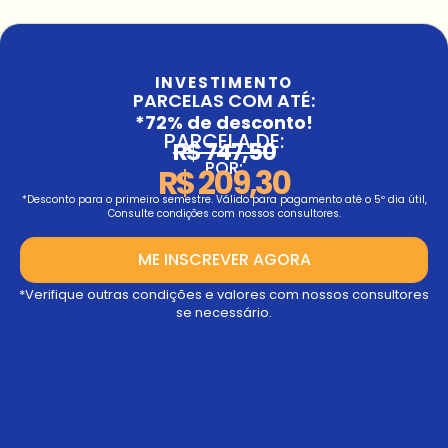
INVESTIMENTO
PARCELAS COM ATÉ:
*72% de desconto!
PARCELA DE:
R$ 747,50
POR:
R$ 209,30
*Desconto para o primeiro semestre. Válido para pagamento até o 5º dia útil,
Consulte condições com nossos consultores.
ME INSCREVER AGORA
*Verifique outras condições e valores com nossos consultores
se necessário.