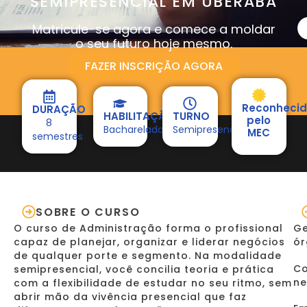
SEMIPRESENCIAL EM UBERABA
Matricule-se agora e comece a moldar
o seu futuro hoje mesmo.
FAZER INSCRIÇÃO AGORA
Reconheci
DURAÇÃO
HABILITAÇÃO
TURNO
pelo
8
Bacharelado
Semipresencial
MEC
semestres
SOBRE O CURSO
O curso de Administração forma o profissional
Ge
capaz de planejar, organizar e liderar negócios
ór
de qualquer porte e segmento. Na modalidade
Co
semipresencial, você concilia teoria e prática
ne
com a flexibilidade de estudar no seu ritmo, sem
abrir mão da vivência presencial que faz