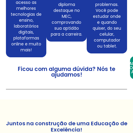
acesso as
diploma
problemas.
melhores
destaque no
Você pode
tecnologias de
MEC,
estudar onde
ensino,
comprovando
e quando
laboratórios
sua aptidão
quiser, do seu
digitais,
para a carreira.
celular,
plataformas
computador
online e muito
ou tablet.
mais!
FA
CO
Ficou com alguma dúvida? Nós te
ajudamos!
Juntos na construção de uma Educação de
Excelência!