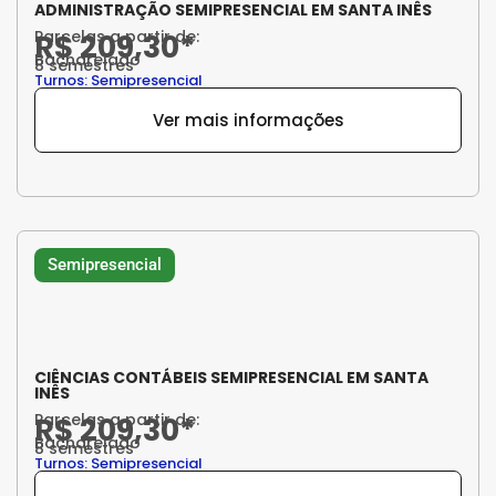
ADMINISTRAÇÃO SEMIPRESENCIAL EM SANTA INÊS
Parcelas a partir de:
R$ 209,30*
Bacharelado
8 semestres
Turnos: Semipresencial
Ver mais informações
Semipresencial
CIÊNCIAS CONTÁBEIS SEMIPRESENCIAL EM SANTA
INÊS
Parcelas a partir de:
R$ 209,30*
Bacharelado
8 semestres
Turnos: Semipresencial