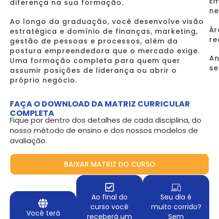
Em
diferença na sua formação.
ne
Ao longo da graduação, você desenvolve visão
Ár
estratégica e domínio de finanças, marketing,
re
gestão de pessoas e processos, além da
postura empreendedora que o mercado exige.
An
Uma formação completa para quem quer
se
assumir posições de liderança ou abrir o
próprio negócio.
FAÇA O DOWNLOAD DA MATRIZ CURRICULAR
COMPLETA
Fique por dentro dos detalhes de cada disciplina, do
nosso método de ensino e dos nossos modelos de
avaliação.
BAIXAR MATRIZ DO CURSO
Ao final do
Seu dia é
curso você
muito corrido?
Você terá
receberá um
Sem