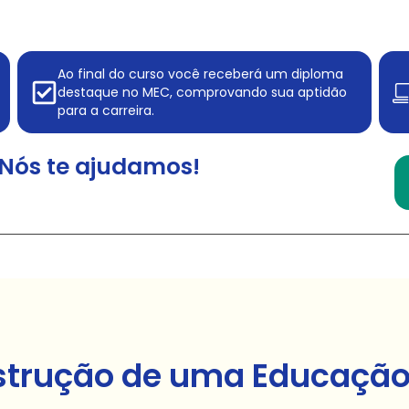
Ao final do curso você receberá um diploma
destaque no MEC, comprovando sua aptidão
para a carreira.
Nós te ajudamos!
strução de uma Educação 