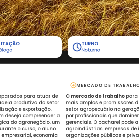
LITAÇÃO
TURNO
ólogo
Noturno
MERCADO DE TRABALH
reparados para atuar de
O
mercado de trabalho
para 
deia produtiva do setor
mais amplos e promissores do
ização e exportação.
setor agropecuário na geraç
m deseja compreender a
por profissionais que domine
gica do agronegócio, um
gerenciais. O bacharel pode a
urante o curso, o aluno
agroindústrias, empresas de i
 empresarial, economia
organizações públicas e priv