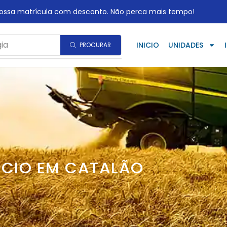
ão perca mais tempo!
ia
INICIO
UNIDADES
PROCURAR
CIO EM CATALÃO