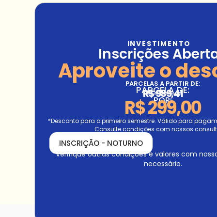
INVESTIMENTO
Inscrições Abert
Aproveite o des
PARCELAS A PARTIR DE:
PARCELA DE:
R$ 989,41
POR:
R$ 299,00
*Desconto para o primeiro semestre. Válido para pagamen
Consulte condições com nossos consult
INSCRIÇÃO - NOTURNO
*Verifique outras condições e valores com noss
necessário.