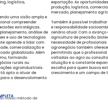
ng, logística,
exportação. As oportunidade
produção, logística, comercia
mercado, planejamento agrícol
ovendo uma visão ampla e
ssional compreender
Também é possível trabalhar 
cisões estratégicas.
e responsabilidade socioamb
lanejamento, análise de
cenário atual. Com o avanço
pes e uso de tecnologias
agricultura de precisão, biote
nte aprende a lidar com
necessidade de profissionais
dade, comercialização e
agronegócio também oferece
rcado globalizado. Além
permitindo que o profissional
smo, formando
voltadas ao agro ou consulto
gócios rurais ou
atuação e a constante expan
ações agroindustriais.
escolha para quem busca esta
stá apto a atuar de
crescimento e um campo de t
do para o desenvolvimento
MPLETA
, do nosso método de