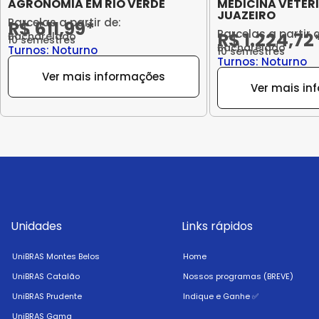
AGRONOMIA EM RIO VERDE
MEDICINA VETER
JUAZEIRO
Parcelas a partir de:
R$ 611,99*
Parcelas a partir 
R$ 1.224,72
Bacharelado
10 semestres
Bacharelado
Turnos: Noturno
10 semestres
Turnos: Noturno
Ver mais informações
Ver mais in
Unidades
Links rápidos
UniBRAS Montes Belos
Home
UniBRAS Catalão
Nossos programas (BREVE)
UniBRAS Prudente
Indique e Ganhe ✅
UniBRAS Gama