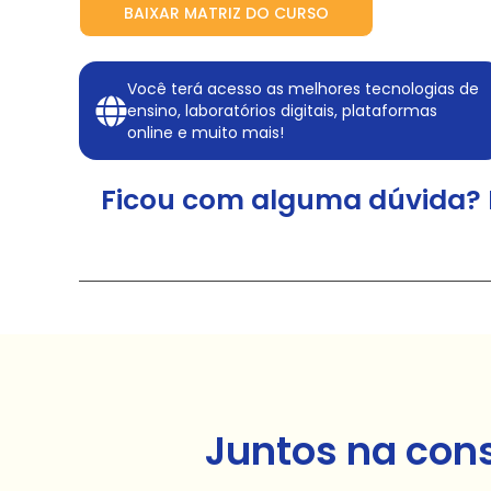
BAIXAR MATRIZ DO CURSO
Você terá acesso as melhores tecnologias de
ensino, laboratórios digitais, plataformas
online e muito mais!
Ficou com alguma dúvida? 
Juntos na con