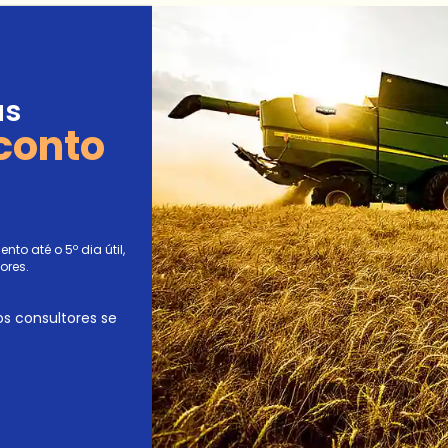
as
conto
to até o 5º dia útil,
ores.
os consultores se