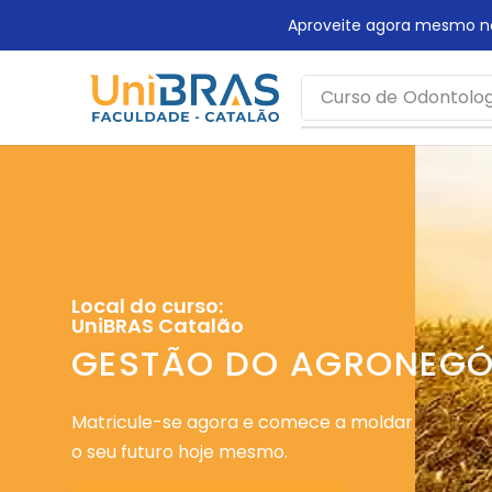
Aproveite agora mesmo nossa matrícula com desconto. N
Curso de
Odontolog
Local do curso:
UniBRAS Catalão
GESTÃO DO AGRONEGÓ
Matricule-se agora e comece a moldar
o seu futuro hoje mesmo.