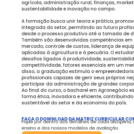
agrícola, administração rural, finanças, marketi
sustentabilidade e inovação no campo.
A formação busca unir teoria e prática, prom
integrada do setor, permitindo ao futuro profi
desde o processo produtivo até a tomada de de
Também são desenvolvidas competências em p
mercado, controle de custos, liderança de equi
aplicadas à agricultura e à pecuária. O estuda
desafios ligados à produtividade, sustentabili
competitividade, fatores essenciais em um me
disso, a graduação estimula o empreendedori
profissionais capazes de gerir seus próprios ne
participar da administração de grandes corpor
Ao final do curso, o bacharel em Agronegócio e
forma ética, inovadora e eficiente, contribuin
sustentável do setor e da economia do país.
FAÇA O DOWNLOAD DA MATRIZ CURRICULAR CO
Fique por dentro dos detalhes de cada disciplina
ensino e dos nossos modelos de avaliação.