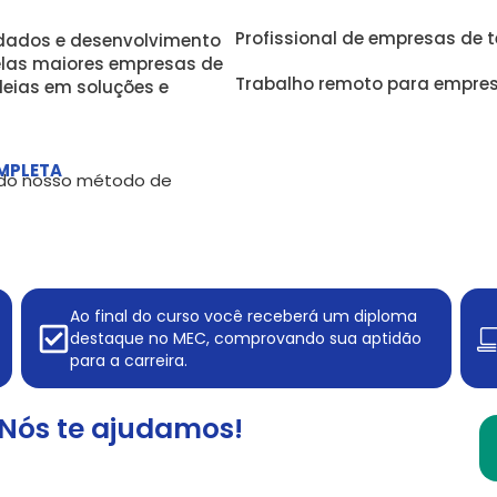
Profissional de empresas de t
 dados e desenvolvimento
elas maiores empresas de
Trabalho remoto para empresas
deias em soluções e
MPLETA
, do nosso método de
Ao final do curso você receberá um diploma
destaque no MEC, comprovando sua aptidão
para a carreira.
Nós te ajudamos!