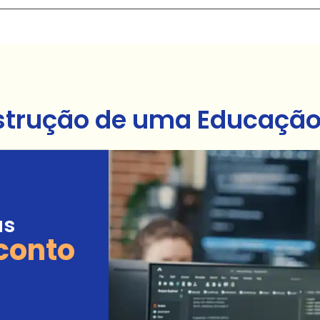
strução de uma Educação 
as
conto