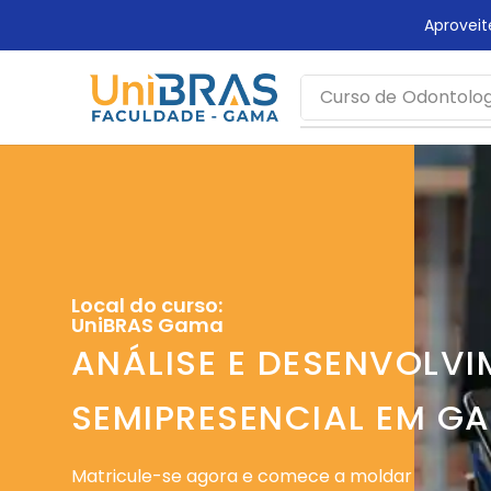
rca mais tempo!
Aprovei
Curso de
Odontolog
Local do curso:
UniBRAS Gama
ANÁLISE E DESENVOLVI
SEMIPRESENCIAL EM G
Matricule-se agora e comece a moldar