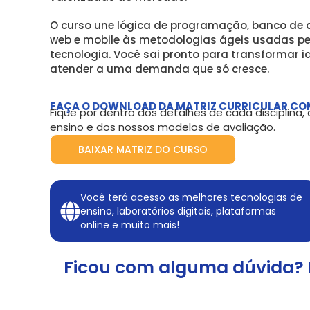
O curso une lógica de programação, banco de
web e mobile às metodologias ágeis usadas p
tecnologia. Você sai pronto para transformar i
atender a uma demanda que só cresce.
FAÇA O DOWNLOAD DA MATRIZ CURRICULAR CO
Fique por dentro dos detalhes de cada disciplina
ensino e dos nossos modelos de avaliação.
BAIXAR MATRIZ DO CURSO
Você terá acesso as melhores tecnologias de
ensino, laboratórios digitais, plataformas
online e muito mais!
Ficou com alguma dúvida? 