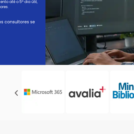
to até o 5º dia útil,
ores.
os consultores se