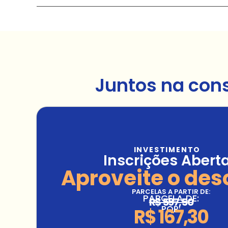
Juntos na con
INVESTIMENTO
Inscrições Abert
Aproveite o des
PARCELAS A PARTIR DE:
PARCELA DE:
R$ 597,50
POR:
R$ 167,30