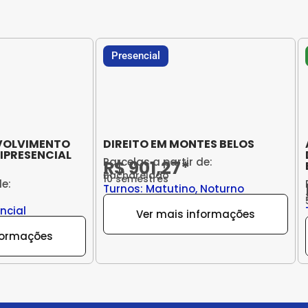
Presencial
NVOLVIMENTO
DIREITO EM MONTES BELOS
IPRESENCIAL
Parcelas a partir de:
R$ 901,27*
Bacharelado
10 semestres
de:
Turnos: Matutino, Noturno
ncial
Ver mais informações
formações