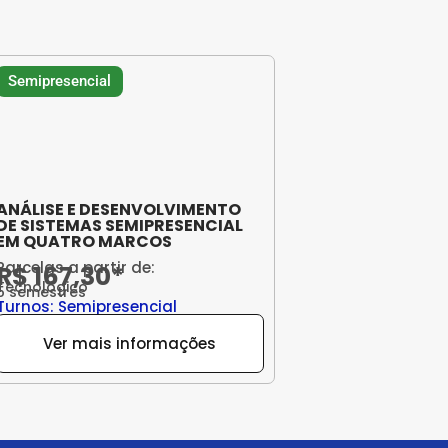
Semipresencial
ANÁLISE E DESENVOLVIMENTO
DE SISTEMAS SEMIPRESENCIAL
EM QUATRO MARCOS
Parcelas a partir de:
R$ 167,30*
Tecnológico
5 semestres
Turnos: Semipresencial
Ver mais informações