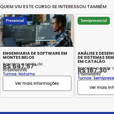
QUEM VIU ESTE CURSO SE INTERESSOU TAMBÉM
Presencial
Semipresencial
ENGENHARIA DE SOFTWARE EM
ANÁLISE E DESE
MONTES BELOS
DE SISTEMAS SEM
EM CATALÃO
Parcelas a partir de:
R$ 647,57*
Parcelas a partir 
R$ 167,30*
Bacharelado
10 semestres
Tecnológico
Turnos: Noturno
5 semestres
Turnos: Semiprese
Ver mais informações
Ver mais in