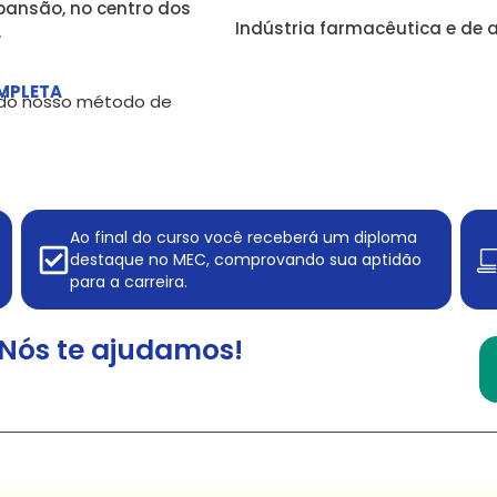
pansão, no centro dos
Indústria farmacêutica e de 
.
MPLETA
, do nosso método de
Ao final do curso você receberá um diploma
destaque no MEC, comprovando sua aptidão
para a carreira.
Nós te ajudamos!