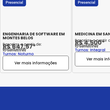
Presencial
Presencial
ENGENHARIA DE SOFTWARE EM
MEDICINA EM SAN
MONTES BELOS
Parcelas a partir 
R$ 4.500*
Parcelas a partir de:
R$ 647,57*
Bacharelado
12 semestres
Bacharelado
Turnos: Integral
10 semestres
Turnos: Noturno
Ver mais in
Ver mais informações