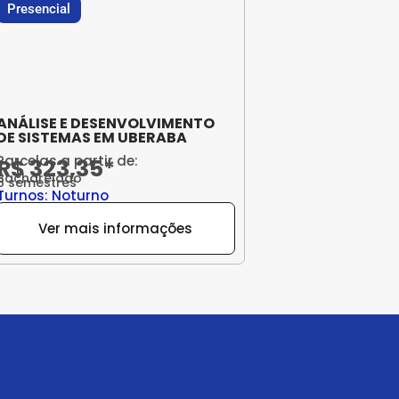
Presencial
ANÁLISE E DESENVOLVIMENTO
DE SISTEMAS EM UBERABA
Parcelas a partir de:
R$ 323,35*
Bacharelado
6 semestres
Turnos: Noturno
Ver mais informações