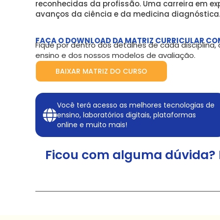
reconhecidas da profissão. Uma carreira em ex
avanços da ciência e da medicina diagnóstica
FAÇA O DOWNLOAD DA MATRIZ CURRICULAR CO
Fique por dentro dos detalhes de cada disciplina
ensino e dos nossos modelos de avaliação.
BAIXAR MATRIZ DO CURSO
Você terá acesso as melhores tecnologias de
ensino, laboratórios digitais, plataformas
online e muito mais!
Ficou com alguma dúvida? 