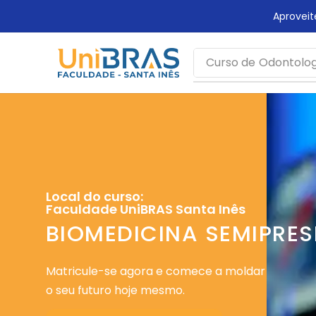
rca mais tempo!
Aprovei
Curso de
Odontolog
Local do curso:
Faculdade UniBRAS Santa Inês
BIOMEDICINA SEMIPRES
Matricule-se agora e comece a moldar
o seu futuro hoje mesmo.