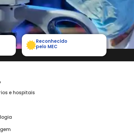
Reconhecido
pelo MEC
O
ios e hospitais
ologia
magem