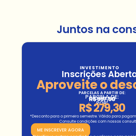
Juntos na con
INVESTIMENTO
Inscrições Abert
Aproveite o des
PARCELAS A PARTIR DE:
PARCELA DE:
R$ 997,50
POR:
R$ 279,30
*Desconto para o primeiro semestre. Válido para pagamen
Consulte condições com nossos consult
ME INSCREVER AGORA