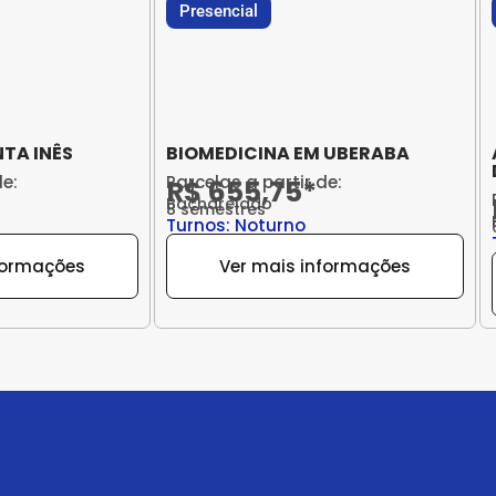
Presencial
TA INÊS
BIOMEDICINA EM UBERABA
de:
Parcelas a partir de:
R$ 655,75*
Bacharelado
8 semestres
Turnos: Noturno
formações
Ver mais informações