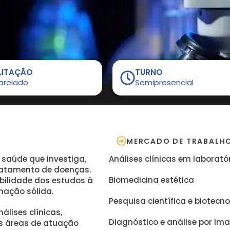
LITAÇÃO
TURNO
arelado
Semipresencial
MERCADO DE TRABALH
 saúde que investiga,
Análises clínicas em laboratór
tratamento de doenças.
Biomedicina estética
ibilidade dos estudos à
mação sólida.
Pesquisa científica e biotecn
lises clínicas,
Diagnóstico e análise por i
as áreas de atuação