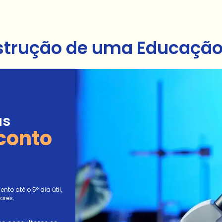
strução de uma Educação 
as
conto
to até o 5º dia útil,
ores.