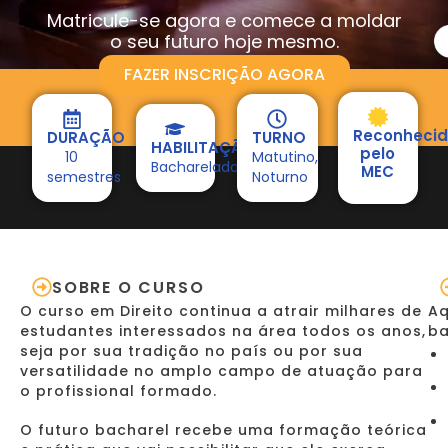
Matricule-se agora e comece a moldar
o seu futuro hoje mesmo.
FAZER INSCRIÇÃO AGORA
Reconheci
DURAÇÃO
TURNO
HABILITAÇÃO
pelo
10
Matutino,
Bacharelado
MEC
semestres
Noturno
SOBRE O CURSO
O curso em Direito continua a atrair milhares de
Aq
estudantes interessados na área todos os anos,
ba
seja por sua tradição no país ou por sua
versatilidade no amplo campo de atuação para
o profissional formado.
O futuro bacharel recebe uma formação teórica