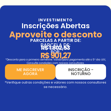
INVESTIMENTO
Inscrições Abertas
Aproveite o desconto
PARCELAS A PARTIR DE:
PARCELA DE:
R$ 1.802,53
POR:
R$ 901,27
*Desconto para o primeiro semestre. Válido para pagamento até o 5º dia útil,
Consulte condições com nossos consultores.
ME INSCREVER
INSCRIÇÃO -
AGORA
NOTURNO
*Verifique outras condições e valores com nossos consultores
se necessário.