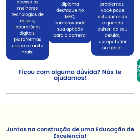
acesso as
diploma
problemas.
melhores
destaque no
Você pode
tecnologias de
MEC,
estudar onde
ensino,
comprovando
e quando
laboratórios
sua aptidão
quiser, do seu
digitais,
para a carreira.
celular,
plataformas
computador
online e muito
ou tablet.
mais!
FA
CO
Ficou com alguma dúvida? Nós te
ajudamos!
Juntos na construção de uma Educação de
Excelência!