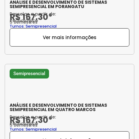
ANÁLISE E DESENVOLVIMENTO DE SISTEMAS
SEMIPRESENCIAL EM PORANGATU
Parcelas a partir de:
R$ 167,30*
Tecnológico
5 semestres
Turnos: Semipresencial
Ver mais informações
Semipresencial
ANÁLISE E DESENVOLVIMENTO DE SISTEMAS
SEMIPRESENCIAL EM QUATRO MARCOS
Parcelas a partir de:
R$ 167,30*
Tecnológico
5 semestres
Turnos: Semipresencial