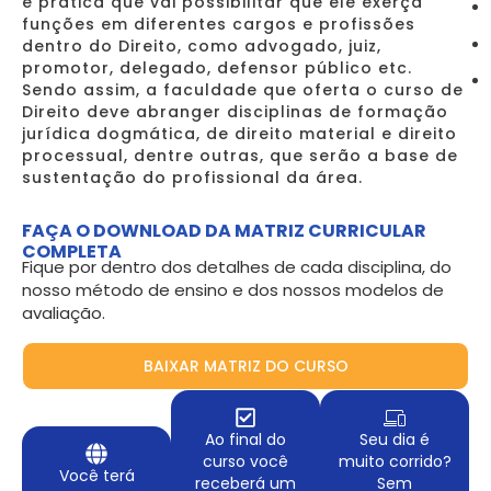
e prática que vai possibilitar que ele exerça
funções em diferentes cargos e profissões
dentro do Direito, como advogado, juiz,
promotor, delegado, defensor público etc.
Sendo assim, a faculdade que oferta o curso de
Direito deve abranger disciplinas de formação
jurídica dogmática, de direito material e direito
processual, dentre outras, que serão a base de
sustentação do profissional da área.
FAÇA O DOWNLOAD DA MATRIZ CURRICULAR
COMPLETA
Fique por dentro dos detalhes de cada disciplina, do
nosso método de ensino e dos nossos modelos de
avaliação.
BAIXAR MATRIZ DO CURSO
Ao final do
Seu dia é
curso você
muito corrido?
Você terá
receberá um
Sem