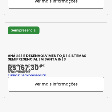
Ver mais informações
Semipresencial
ANÁLISE E DESENVOLVIMENTO DE SISTEMAS
SEMIPRESENCIAL EM SANTA INÊS
Parcelas a partir de:
R$ 167,30*
Tecnológico
5 semestres
Turnos: Semipresencial
Ver mais informações