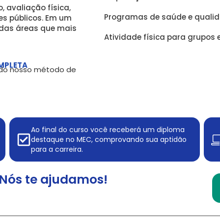
 avaliação física,
Programas de saúde e quali
tes públicos. Em um
das áreas que mais
Atividade física para grupos 
MPLETA
, do nosso método de
Ao final do curso você receberá um diploma
destaque no MEC, comprovando sua aptidão
para a carreira.
Nós te ajudamos!