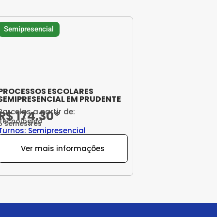
Semipresencial
PROCESSOS ESCOLARES
SEMIPRESENCIAL EM PRUDENTE
Parcelas a partir de:
R$ 174,30*
Tecnológico
5 semestres
Turnos: Semipresencial
Ver mais informações