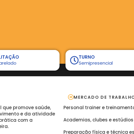
LITAÇÃO
TURNO
arelado
Semipresencial
MERCADO DE TRABALH
al que promove saúde,
Personal trainer e treinament
vimento e da atividade
Academias, clubes e estúdios
e prática com a
ira.
Preparação física e técnica e