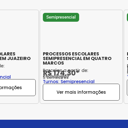
Semipresencial
OLARES
PROCESSOS ESCOLARES
 EM JUAZEIRO
SEMIPRESENCIAL EM QUATRO
MARCOS
de:
Parcelas a partir de:
R$ 174,30*
Tecnológico
ncial
5 semestres
Turnos: Semipresencial
formações
Ver mais informações