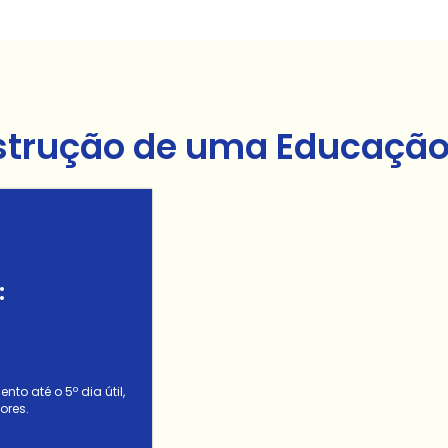
strução de uma Educação 
:
to até o 5º dia útil,
ores.