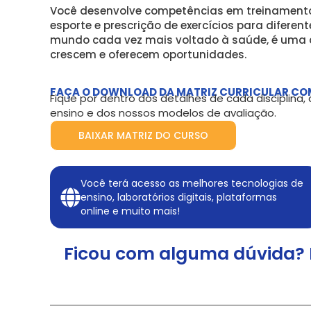
Você desenvolve competências em treinamento,
esporte e prescrição de exercícios para diferen
mundo cada vez mais voltado à saúde, é uma 
crescem e oferecem oportunidades.
FAÇA O DOWNLOAD DA MATRIZ CURRICULAR CO
Fique por dentro dos detalhes de cada disciplina
ensino e dos nossos modelos de avaliação.
BAIXAR MATRIZ DO CURSO
Você terá acesso as melhores tecnologias de
ensino, laboratórios digitais, plataformas
online e muito mais!
Ficou com alguma dúvida? 