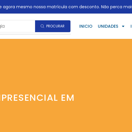
te agora mesmo nossa matrícula com desconto. Não perca mai
ia
INICIO
UNIDADES
PROCURAR
IPRESENCIAL EM