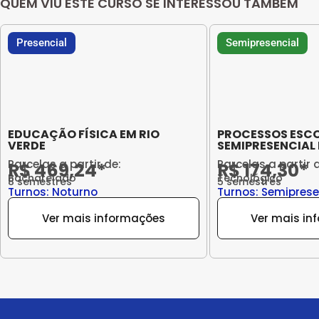
QUEM VIU ESTE CURSO SE INTERESSOU TAMBÉM
Presencial
Semipresencial
EDUCAÇÃO FÍSICA EM RIO
PROCESSOS ESC
VERDE
SEMIPRESENCIAL
Parcelas a partir de:
Parcelas a partir 
R$ 469,24*
R$ 174,30*
Bacharelado
Tecnológico
8 semestres
5 semestres
Turnos: Noturno
Turnos: Semiprese
Ver mais informações
Ver mais in