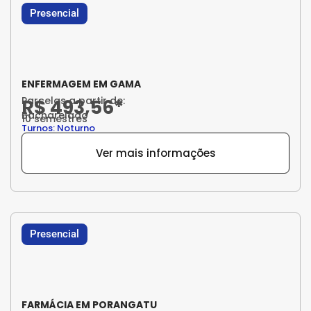
Presencial
ENFERMAGEM EM GAMA
Parcelas a partir de:
R$ 493,56*
Bacharelado
10 semestres
Turnos: Noturno
Ver mais informações
Presencial
FARMÁCIA EM PORANGATU