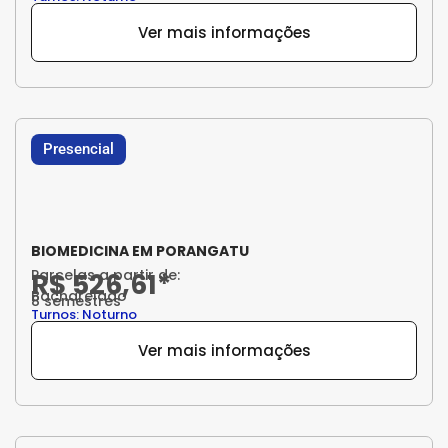
Ver mais informações
Presencial
BIOMEDICINA EM PORANGATU
Parcelas a partir de:
R$ 526,61*
Bacharelado
8 semestres
Turnos: Noturno
Ver mais informações