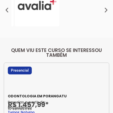
QUEM VIU ESTE CURSO SE INTERESSOU
TAMBÉM
Presencial
ODONTOLOGIA EM PORANGATU
Parcelas a partir de:
R$ 1.457,99*
Bacharelado
10 semestres
Turnos: Noturno