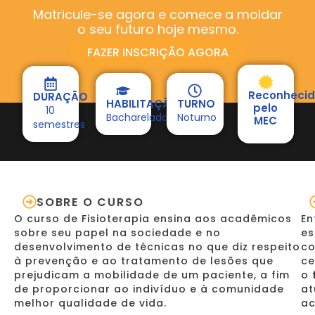
Matricule-se agora e comece a moldar
o seu futuro hoje mesmo.
FAZER INSCRIÇÃO AGORA
Reconheci
DURAÇÃO
HABILITAÇÃO
TURNO
pelo
10
Bacharelado
Noturno
MEC
semestres
SOBRE O CURSO
O curso de Fisioterapia ensina aos acadêmicos
En
sobre seu papel na sociedade e no
es
desenvolvimento de técnicas no que diz respeito
co
à prevenção e ao tratamento de lesões que
ce
prejudicam a mobilidade de um paciente, a fim
o
de proporcionar ao indivíduo e à comunidade
at
melhor qualidade de vida.
ac