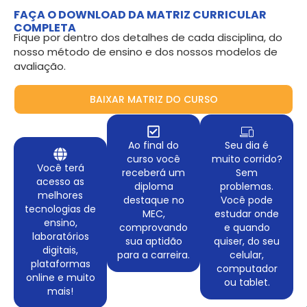
FAÇA O DOWNLOAD DA MATRIZ CURRICULAR
COMPLETA
Fique por dentro dos detalhes de cada disciplina, do
nosso método de ensino e dos nossos modelos de
avaliação.
BAIXAR MATRIZ DO CURSO
Ao final do
Seu dia é
curso você
muito corrido?
Você terá
receberá um
Sem
acesso as
diploma
problemas.
melhores
destaque no
Você pode
tecnologias de
MEC,
estudar onde
ensino,
comprovando
e quando
laboratórios
sua aptidão
quiser, do seu
digitais,
para a carreira.
celular,
plataformas
computador
online e muito
ou tablet.
mais!