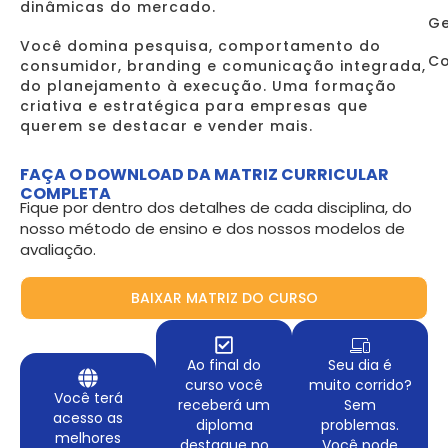
dinâmicas do mercado.
Ge
Você domina pesquisa, comportamento do
Co
consumidor, branding e comunicação integrada,
do planejamento à execução. Uma formação
criativa e estratégica para empresas que
querem se destacar e vender mais.
FAÇA O DOWNLOAD DA MATRIZ CURRICULAR
COMPLETA
Fique por dentro dos detalhes de cada disciplina, do
nosso método de ensino e dos nossos modelos de
avaliação.
BAIXAR MATRIZ DO CURSO
Ao final do
Seu dia é
curso você
muito corrido?
Você terá
receberá um
Sem
acesso as
diploma
problemas.
melhores
destaque no
Você pode