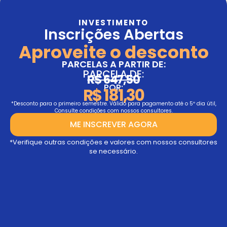
INVESTIMENTO
Inscrições Abertas
Aproveite o desconto
PARCELAS A PARTIR DE:
PARCELA DE:
R$ 647,50
POR:
R$ 181,30
*Desconto para o primeiro semestre. Válido para pagamento até o 5º dia útil,
Consulte condições com nossos consultores.
ME INSCREVER AGORA
*Verifique outras condições e valores com nossos consultores
se necessário.