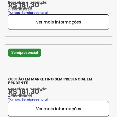
Parcelas a partir de:
R$ 181,30*
Tecnológico
4 semestres
Turnos: Semipresencial
Ver mais informações
Semipresencial
GESTÃO EM MARKETING SEMIPRESENCIAL EM
PRUDENTE
Parcelas a partir de:
R$ 181,30*
Tecnológico
4 semestres
Turnos: Semipresencial
Ver mais informações