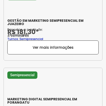
GESTÃO EM MARKETING SEMIPRESENCIAL EM
JUAZEIRO
Parcelas a partir de:
R$ 181,30*
Tecnológico
4 semestres
Turnos: Semipresencial
Ver mais informações
Semipresencial
MARKETING DIGITAL SEMIPRESENCIAL EM
PORANGATU