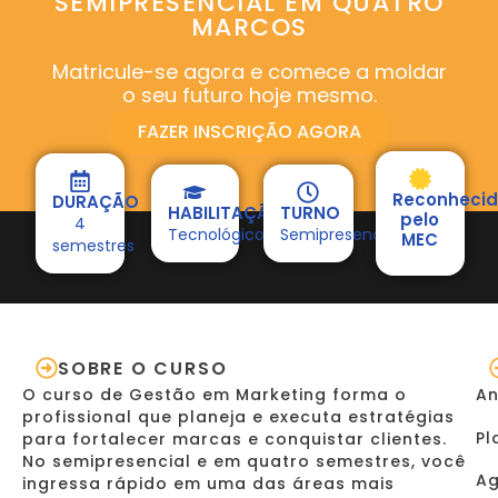
SEMIPRESENCIAL EM QUATRO
MARCOS
Matricule-se agora e comece a moldar
o seu futuro hoje mesmo.
FAZER INSCRIÇÃO AGORA
Reconheci
DURAÇÃO
HABILITAÇÃO
TURNO
pelo
4
Tecnológico
Semipresencial
MEC
semestres
SOBRE O CURSO
O curso de Gestão em Marketing forma o
An
profissional que planeja e executa estratégias
Pl
para fortalecer marcas e conquistar clientes.
No semipresencial e em quatro semestres, você
Ag
ingressa rápido em uma das áreas mais