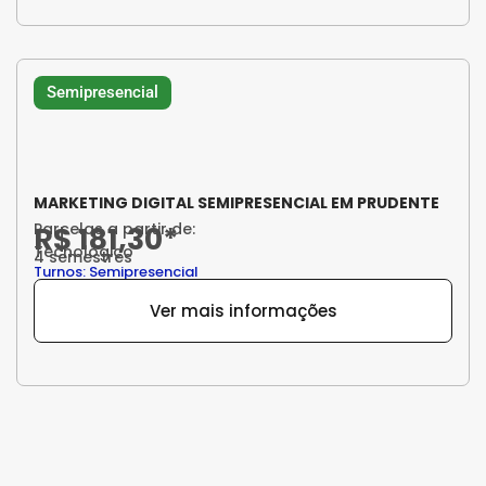
Semipresencial
MARKETING DIGITAL SEMIPRESENCIAL EM PRUDENTE
Parcelas a partir de:
R$ 181,30*
Tecnológico
4 semestres
Turnos: Semipresencial
Ver mais informações