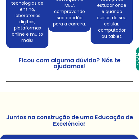
tecnologias de
MEC,
estudar onde
ensino,
comprovando
e quando
laboratórios
sua aptidão
quiser, do seu
digitais,
para a carreira.
celular,
plataformas
computador
online e muito
ou tablet.
mais!
FA
CO
Ficou com alguma dúvida? Nós te
ajudamos!
Juntos na construção de uma Educação de
Excelência!