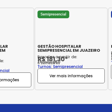
Semipresencial
ALAR
GESTÃO HOSPITALAR
 EM
SEMIPRESENCIAL EM JUAZEIRO
Parcelas a partir de:
R$ 181,30*
de:
Tecnológico
6 semestres
Turnos: Semipresencial
ncial
Ver mais informações
formações