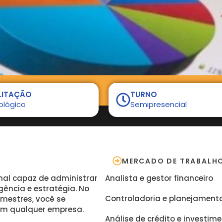
LITAÇÃO
TURNO
ológico
Semipresencial
MERCADO DE TRABALH
onal capaz de administrar
Analista e gestor financeiro
gência e estratégia. No
Controladoria e planejament
mestres, você se
 em qualquer empresa.
Análise de crédito e investim