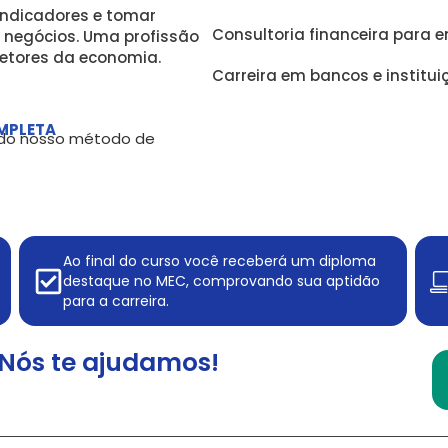
indicadores e tomar
Consultoria financeira para 
 negócios. Uma profissão
etores da economia.
Carreira em bancos e institui
MPLETA
, do nosso método de
Ao final do curso você receberá um diploma
destaque no MEC, comprovando sua aptidão
para a carreira.
Nós te ajudamos!