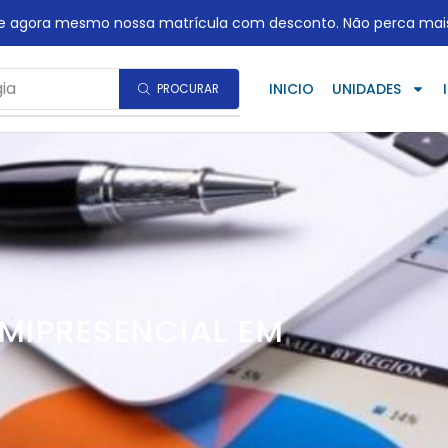
te agora mesmo nossa matrícula com desconto. Não perca mai
ia
INICIO
UNIDADES
PROCURAR
MIPRESENCIAL EM