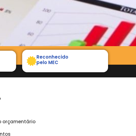
Reconhecido
pelo MEC
O
o orçamentário
entos