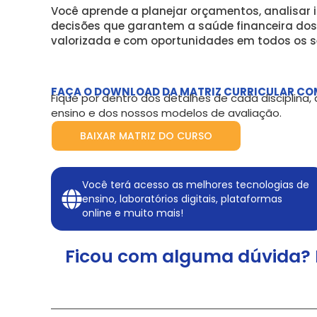
Você aprende a planejar orçamentos, analisar 
decisões que garantem a saúde financeira dos
valorizada e com oportunidades em todos os s
FAÇA O DOWNLOAD DA MATRIZ CURRICULAR CO
Fique por dentro dos detalhes de cada disciplina
ensino e dos nossos modelos de avaliação.
BAIXAR MATRIZ DO CURSO
Você terá acesso as melhores tecnologias de
ensino, laboratórios digitais, plataformas
online e muito mais!
Ficou com alguma dúvida? 