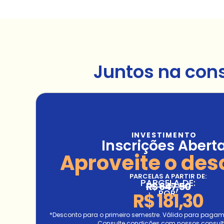
Juntos na con
INVESTIMENTO
Inscrições Abert
Aproveite o des
PARCELAS A PARTIR DE:
PARCELA DE:
R$ 647,50
POR:
R$ 181,30
*Desconto para o primeiro semestre. Válido para pagamen
Consulte condições com nossos consult