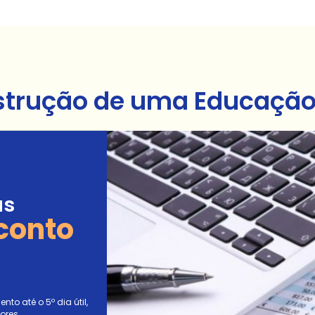
strução de uma Educação 
as
conto
to até o 5º dia útil,
ores.