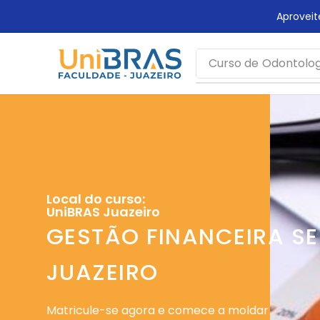
rca mais tempo!
Aprovei
Curso de
Odontolog
Local do curso:
UniBRAS Juazeiro
GESTÃO FINANCEIRA SE
JUAZEIRO
Matricule-se agora e comece a moldar