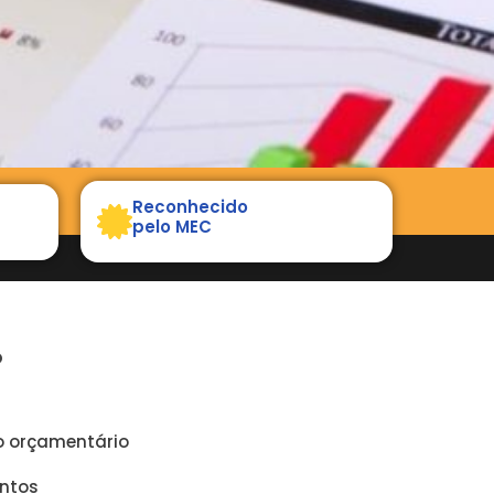
Reconhecido
pelo MEC
O
o orçamentário
entos