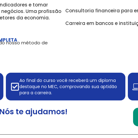
indicadores e tomar
Consultoria financeira para 
 negócios. Uma profissão
etores da economia.
Carreira em bancos e institui
MPLETA
, do nosso método de
Ao final do curso você receberá um diploma
destaque no MEC, comprovando sua aptidão
para a carreira.
Nós te ajudamos!