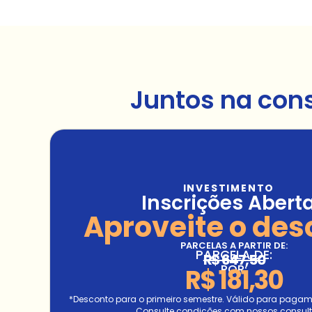
Juntos na con
INVESTIMENTO
Inscrições Abert
Aproveite o des
PARCELAS A PARTIR DE:
PARCELA DE:
R$ 647,50
POR:
R$ 181,30
*Desconto para o primeiro semestre. Válido para pagamen
Consulte condições com nossos consult