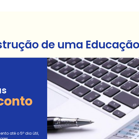
strução de uma Educação 
as
conto
to até o 5º dia útil,
ores.