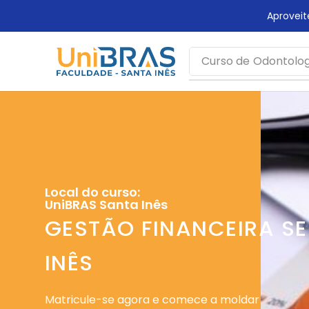
rca mais tempo!
Aprovei
Curso de
Odontolog
Local do curso:
UniBRAS Santa Inês
GESTÃO FINANCEIRA S
INÊS
Matricule-se agora e comece a moldar