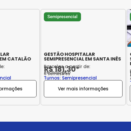
Semipresencial
ALAR
GESTÃO HOSPITALAR
 EM CATALÃO
SEMIPRESENCIAL EM SANTA INÊS
de:
Parcelas a partir de:
R$ 181,30*
Tecnológico
6 semestres
ncial
Turnos: Semipresencial
formações
Ver mais informações