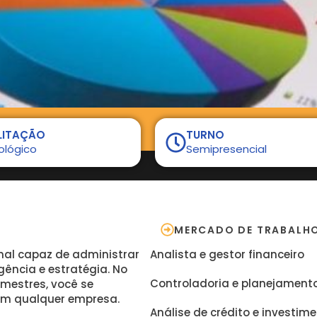
LITAÇÃO
TURNO
ológico
Semipresencial
MERCADO DE TRABALH
onal capaz de administrar
Analista e gestor financeiro
gência e estratégia. No
Controladoria e planejament
mestres, você se
 em qualquer empresa.
Análise de crédito e investim