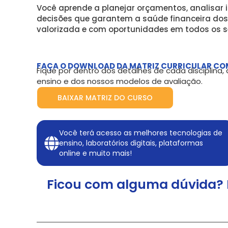
Você aprende a planejar orçamentos, analisar 
decisões que garantem a saúde financeira dos
valorizada e com oportunidades em todos os s
FAÇA O DOWNLOAD DA MATRIZ CURRICULAR CO
Fique por dentro dos detalhes de cada disciplina
ensino e dos nossos modelos de avaliação.
BAIXAR MATRIZ DO CURSO
Você terá acesso as melhores tecnologias de
ensino, laboratórios digitais, plataformas
online e muito mais!
Ficou com alguma dúvida? 