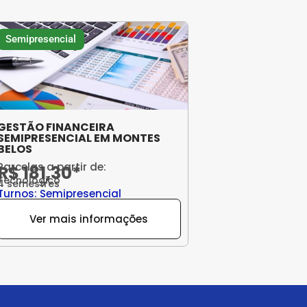
Semipresencial
GESTÃO FINANCEIRA
SEMIPRESENCIAL EM MONTES
BELOS
Parcelas a partir de:
R$ 181,30*
Tecnológico
4 semestres
Turnos: Semipresencial
Ver mais informações