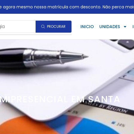
te agora mesmo nossa matrícula com desconto. Não perca mai
ia
INICIO
UNIDADES
PROCURAR
EMIPRESENCIAL EM SANTA