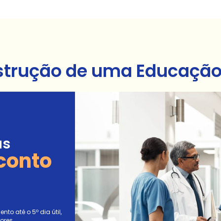
strução de uma Educação 
as
conto
to até o 5º dia útil,
ores.