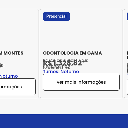
Presencial
M MONTES
ODONTOLOGIA EM GAMA
Parcelas a partir de:
R$ 1.328,82*
de:
*
Bacharelado
10 semestres
Turnos: Noturno
 Noturno
Ver mais informações
formações