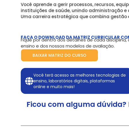
Você aprende a gerir processos, recursos, equip
instituições de saúde, unindo administração e
Uma carreira estratégica que combina gestão e
FAÇA O DOWNLOAD DA MATRIZ CURRICULAR CO
Fique por dentro dos detalhes de cada disciplina
ensino e dos nossos modelos de avaliação.
BAIXAR MATRIZ DO CURSO
Você terá acesso as melhores tecnologias de
ensino, laboratórios digitais, plataformas
online e muito mais!
Ficou com alguma dúvida? 