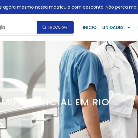
te agora mesmo nossa matrícula com desconto. Não perca mai
ia
INICIO
UNIDADES
PROCURAR
MIPRESENCIAL EM RIO