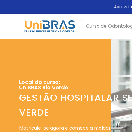
rca mais tempo!
Aprovei
Curso de
Odontolog
Local do curso:
UniBRAS Rio Verde
GESTÃO HOSPITALAR SE
VERDE
Matricule-se agora e comece a moldar