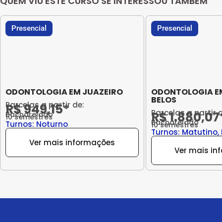
QUEM VIU ESTE CURSO SE INTERESSOU TAMBÉM
Presencial
Presencial
ODONTOLOGIA EM JUAZEIRO
ODONTOLOGIA E
BELOS
Parcelas a partir de:
R$ 949,15*
Parcelas a partir 
R$ 1.880,07
Bacharelado
10 semestres
Bacharelado
Turnos: Noturno
10 semestres
Turnos: Matutino,
Ver mais informações
Ver mais in