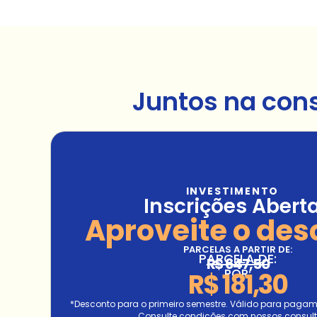
Juntos na con
INVESTIMENTO
Inscrições Abert
Aproveite o des
PARCELAS A PARTIR DE:
PARCELA DE:
R$ 647,50
POR:
R$ 181,30
*Desconto para o primeiro semestre. Válido para pagamen
Consulte condições com nossos consult