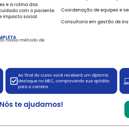
es e a rotina das
Coordenação de equipes e ser
 cuidado com o paciente.
 impacto social.
Consultoria em gestão de ins
MPLETA
, do nosso método de
Ao final do curso você receberá um diploma
destaque no MEC, comprovando sua aptidão
para a carreira.
Nós te ajudamos!