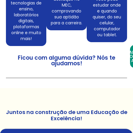
tecnologias de
MEC,
estudar onde
ensino,
comprovando
e quando
laboratórios
sua aptidão
quiser, do seu
digitais,
para a carreira.
celular,
plataformas
computador
online e muito
ou tablet.
mais!
FA
CO
Ficou com alguma dúvida? Nós te
ajudamos!
Juntos na construção de uma Educação de
Excelência!