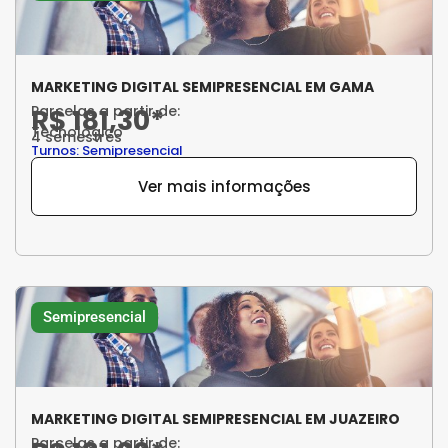
MARKETING DIGITAL SEMIPRESENCIAL EM GAMA
Parcelas a partir de:
R$ 181,30*
Tecnológico
4 semestres
Turnos: Semipresencial
Ver mais informações
Semipresencial
MARKETING DIGITAL SEMIPRESENCIAL EM JUAZEIRO
Parcelas a partir de: