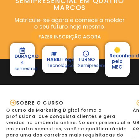
SEMIPRESENCIAL EM QUATRO
MARCOS
Matricule-se agora e comece a moldar
o seu futuro hoje mesmo.
FAZER INSCRIÇÃO AGORA
Reconheci
DURAÇÃO
HABILITAÇÃO
TURNO
pelo
4
Tecnológico
Semipresencial
MEC
semestres
SOBRE O CURSO
O curso de Marketing Digital forma o
An
profissional que conquista clientes e gera
Ge
vendas no ambiente online. No semipresencial e
co
em quatro semestres, você se qualifica rápido
para uma das carreiras mais requisitadas do