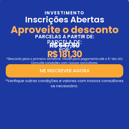
INVESTIMENTO
Inscrições Abertas
Aproveite o desconto
PARCELAS A PARTIR DE:
PARCELA DE:
R$ 647,50
POR:
R$ 181,30
*Desconto para o primeiro semestre. Válido para pagamento até o 5º dia útil,
Consulte condições com nossos consultores.
ME INSCREVER AGORA
*Verifique outras condições e valores com nossos consultores
se necessário.