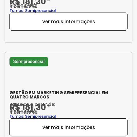
R$ 181,30*
Tecnológico
4 semestres
Turnos: Semipresencial
Ver mais informações
Semipresencial
GESTÃO EM MARKETING SEMIPRESENCIAL EM
QUATRO MARCOS
Parcelas a partir de:
R$ 181,30*
Tecnológico
4 semestres
Turnos: Semipresencial
Ver mais informações