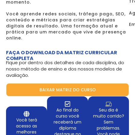
Tr
momento.
Ag
Você aprende redes sociais, tráfego pago, SEO,
conteúdo e métricas para criar estratégias
Em
digitais de resultado. Uma formação atual e
prática para um mercado que vive de presença
online.
FAÇA O DOWNLOAD DA MATRIZ CURRICULAR
COMPLETA
Fique por dentro dos detalhes de cada disciplina, do
nosso método de ensino e dos nossos modelos de
avaliação.
BAIXAR MATRIZ DO CURSO
Ao final do
Seu dia é
curso você
muito corrido?
Você terá
receberá um
Sem
acesso as
diploma
problemas.
melhores
destaque no
Você pode