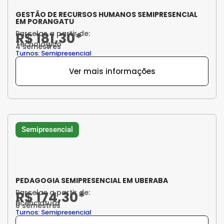
GESTÃO DE RECURSOS HUMANOS SEMIPRESENCIAL
EM PORANGATU
Parcelas a partir de:
R$ 181,30*
Tecnológico
4 semestres
Turnos: Semipresencial
Ver mais informações
Semipresencial
PEDAGOGIA SEMIPRESENCIAL EM UBERABA
Parcelas a partir de:
R$ 174,30*
Licenciatura
8 semestres
Turnos: Semipresencial