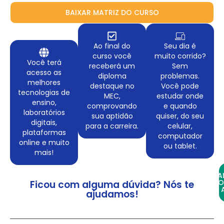
BAIXAR MATRIZ DO CURSO
Ao final do
Seu dia é
curso você
muito corrido?
Você terá
receberá um
Sem
acesso as
diploma
problemas.
melhores
destaque no
Você pode
tecnologias de
MEC,
estudar onde
ensino,
comprovando
e quando
laboratórios
sua aptidão
quiser, do seu
digitais,
para a carreira.
celular,
plataformas
computador
online e muito
ou tablet.
mais!
FA
CO
Ficou com alguma dúvida? Nós te
ajudamos!