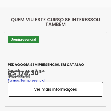
QUEM VIU ESTE CURSO SE INTERESSOU
TAMBÉM
Semipresencial
PEDAGOGIA SEMIPRESENCIAL EM CATALÃO
Parcelas a partir de:
R$ 174,30*
Licenciatura
8 semestres
Turnos: Semipresencial
Ver mais informações