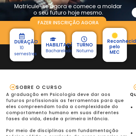
Matricule-se agora e comece a moldar
o seu futuro hoje mesmo.
FAZER INSCRIÇÃO AGORA
Reconheci
DURAÇÃO
HABILITAÇÃO
TURNO
pelo
10
Bacharelado
Noturno
MEC
semestres
SOBRE O CURSO
A graduação em Psicologia deve dar aos
Qu
futuros profissionais as ferramentas para que
eles compreendam toda a complexidade do
comportamento humano em suas diferentes
fases da vida, desde a primeira infância.
Por meio de disciplinas com fundamentação