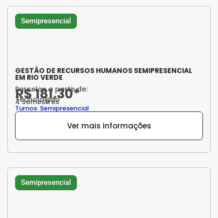
Semipresencial
GESTÃO DE RECURSOS HUMANOS SEMIPRESENCIAL
EM RIO VERDE
Parcelas a partir de:
R$ 181,30*
Tecnológico
4 semestres
Turnos: Semipresencial
Ver mais informações
Semipresencial