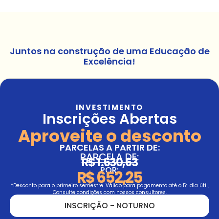
Juntos na construção de uma Educação de
Excelência!
INVESTIMENTO
Inscrições Abertas
Aproveite o desconto
PARCELAS A PARTIR DE:
PARCELA DE:
R$ 1.630,63
POR:
R$ 652,25
*Desconto para o primeiro semestre. Válido para pagamento até o 5º dia útil,
Consulte condições com nossos consultores.
INSCRIÇÃO - NOTURNO