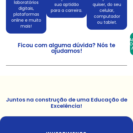
laboratórios
sua aptidão
quiser, do seu
digitais,
para a carreira.
celular,
plataformas
computador
online e muito
ou tablet.
mais!
FA
CO
Ficou com alguma dúvida? Nós te
ajudamos!
Juntos na construção de uma Educação de
Excelência!