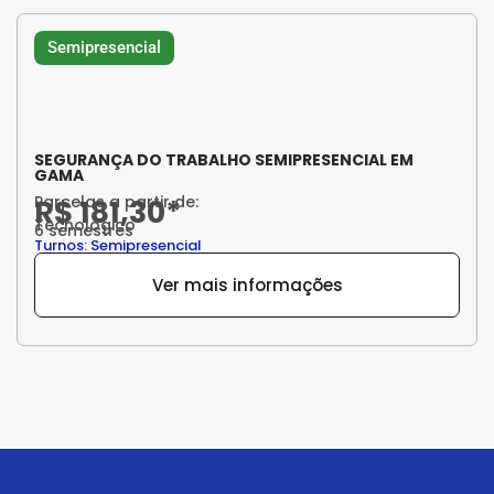
Semipresencial
SEGURANÇA DO TRABALHO SEMIPRESENCIAL EM
GAMA
Parcelas a partir de:
R$ 181,30*
Tecnológico
6 semestres
Turnos: Semipresencial
Ver mais informações