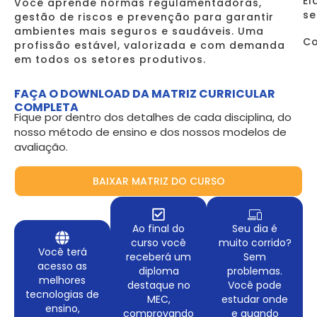
El
Você aprende normas regulamentadoras,
se
gestão de riscos e prevenção para garantir
ambientes mais seguros e saudáveis. Uma
Co
profissão estável, valorizada e com demanda
em todos os setores produtivos.
FAÇA O DOWNLOAD DA MATRIZ CURRICULAR
COMPLETA
Fique por dentro dos detalhes de cada disciplina, do
nosso método de ensino e dos nossos modelos de
avaliação.
BAIXAR MATRIZ DO CURSO
Ao final do
Seu dia é
curso você
muito corrido?
Você terá
receberá um
Sem
acesso as
diploma
problemas.
melhores
destaque no
Você pode
tecnologias de
MEC,
estudar onde
ensino,
comprovando
e quando