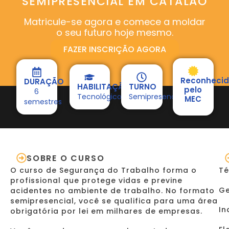
SEMIPRESENCIAL EM CATALÃO
Matricule-se agora e comece a moldar
o seu futuro hoje mesmo.
FAZER INSCRIÇÃO AGORA
Reconheci
DURAÇÃO
HABILITAÇÃO
TURNO
pelo
6
Tecnológico
Semipresencial
MEC
semestres
SOBRE O CURSO
O curso de Segurança do Trabalho forma o
Té
profissional que protege vidas e previne
Ge
acidentes no ambiente de trabalho. No formato
semipresencial, você se qualifica para uma área
In
obrigatória por lei em milhares de empresas.