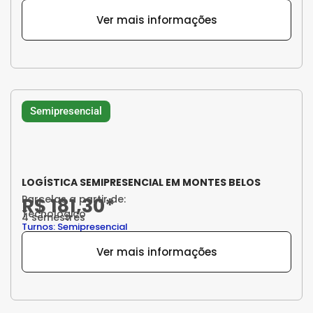
Ver mais informações
Semipresencial
LOGÍSTICA SEMIPRESENCIAL EM MONTES BELOS
Parcelas a partir de:
R$ 181,30*
Tecnológico
4 semestres
Turnos: Semipresencial
Ver mais informações