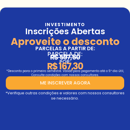
INVESTIMENTO
Inscrições Abertas
Aproveite o desconto
PARCELAS A PARTIR DE:
PARCELA DE:
R$ 597,50
POR:
R$ 167,30
*Desconto para o primeiro semestre. Válido para pagamento até o 5º dia útil,
Consulte condições com nossos consultores.
ME INSCREVER AGORA
*Verifique outras condições e valores com nossos consultores
se necessário.