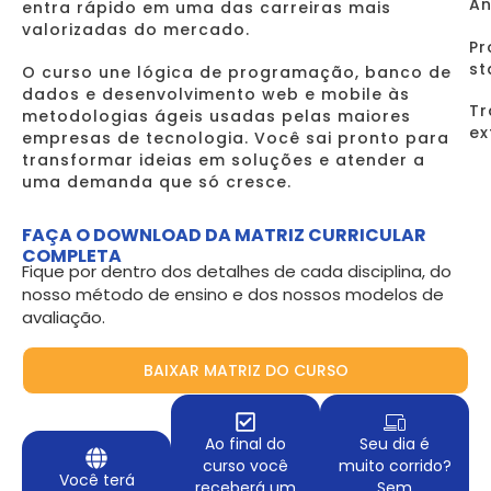
An
entra rápido em uma das carreiras mais
valorizadas do mercado.
Pr
st
O curso une lógica de programação, banco de
dados e desenvolvimento web e mobile às
Tr
metodologias ágeis usadas pelas maiores
ex
empresas de tecnologia. Você sai pronto para
transformar ideias em soluções e atender a
uma demanda que só cresce.
FAÇA O DOWNLOAD DA MATRIZ CURRICULAR
COMPLETA
Fique por dentro dos detalhes de cada disciplina, do
nosso método de ensino e dos nossos modelos de
avaliação.
BAIXAR MATRIZ DO CURSO
Ao final do
Seu dia é
curso você
muito corrido?
Você terá
receberá um
Sem