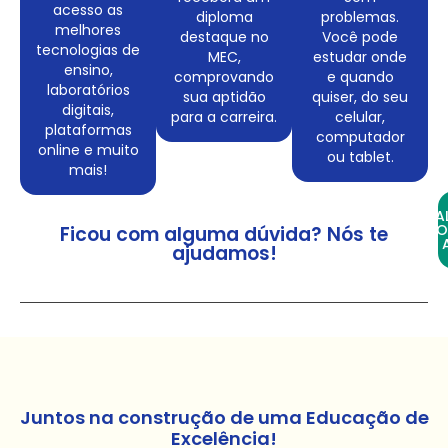
acesso as
diploma
problemas.
melhores
destaque no
Você pode
tecnologias de
MEC,
estudar onde
ensino,
comprovando
e quando
laboratórios
sua aptidão
quiser, do seu
digitais,
para a carreira.
celular,
plataformas
computador
online e muito
ou tablet.
mais!
FA
CO
Ficou com alguma dúvida? Nós te
ajudamos!
Juntos na construção de uma Educação de
Excelência!