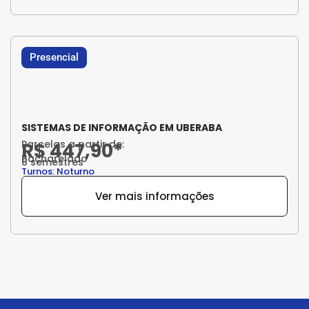
Presencial
SISTEMAS DE INFORMAÇÃO EM UBERABA
Parcelas a partir de:
R$ 447,90*
Bacharelado
8 semestres
Turnos: Noturno
Ver mais informações