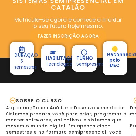
SISTEMAS SEMIPRESENCIAL EM
CATALÃO
Matricule-se agora e comece a moldar
o seu futuro hoje mesmo.
FAZER INSCRIÇÃO AGORA
Reconheci
DURAÇÃO
HABILITAÇÃO
TURNO
pelo
5
Tecnológico
Semipresencial
MEC
semestres
SOBRE O CURSO
A graduação em Análise e Desenvolvimento de
De
Sistemas prepara você para criar, programar e
mo
manter softwares, aplicativos e sistemas que
Pr
movem o mundo digital. Em apenas cinco
semestres e no formato semipresencial, você