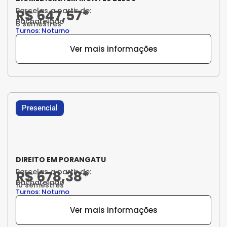
Parcelas a partir de:
R$ 647,57*
Bacharelado
8 semestres
Turnos: Noturno
Ver mais informações
Presencial
DIREITO EM PORANGATU
Parcelas a partir de:
R$ 678,38*
Bacharelado
10 semestres
Turnos: Noturno
Ver mais informações