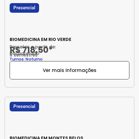
Presencial
BIOMEDICINA EM RIO VERDE
Parcelas a partir de:
R$ 718,50*
Bacharelado
8 semestres
Turnos: Noturno
Ver mais informações
Presencial
BIOMEDICINA EM MONTES BELOS