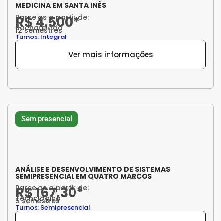
MEDICINA EM SANTA INÊS
Parcelas a partir de:
R$ 4.500*
Bacharelado
12 semestres
Turnos: Integral
Ver mais informações
Semipresencial
ANÁLISE E DESENVOLVIMENTO DE SISTEMAS
SEMIPRESENCIAL EM QUATRO MARCOS
Parcelas a partir de:
R$ 167,30*
Tecnológico
5 semestres
Turnos: Semipresencial