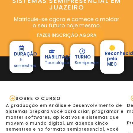
SISTEMAS SEMIPRESENCIAL EM
JUAZEIRO
Matricule-se agora e comece a moldar
o seu futuro hoje mesmo.
FAZER INSCRIÇÃO AGORA
Reconheci
DURAÇÃO
HABILITAÇÃO
TURNO
pelo
5
Tecnológico
Semipresencial
MEC
semestres
SOBRE O CURSO
A graduação em Análise e Desenvolvimento de
De
Sistemas prepara você para criar, programar e
mo
manter softwares, aplicativos e sistemas que
Pr
movem o mundo digital. Em apenas cinco
semestres e no formato semipresencial, você