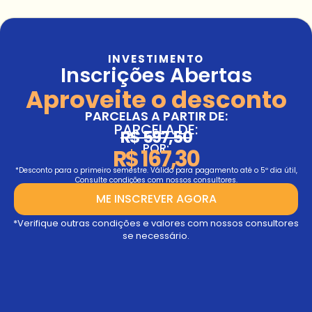
INVESTIMENTO
Inscrições Abertas
Aproveite o desconto
PARCELAS A PARTIR DE:
PARCELA DE:
R$ 597,50
POR:
R$ 167,30
*Desconto para o primeiro semestre. Válido para pagamento até o 5º dia útil,
Consulte condições com nossos consultores.
ME INSCREVER AGORA
*Verifique outras condições e valores com nossos consultores
se necessário.