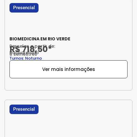
Presencial
BIOMEDICINA EM RIO VERDE
Parcelas a partir de:
R$ 718,50*
Bacharelado
8 semestres
Turnos: Noturno
Ver mais informações
Presencial