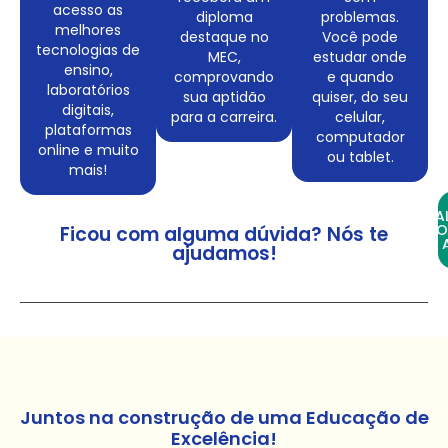
acesso as
diploma
problemas.
melhores
destaque no
Você pode
tecnologias de
MEC,
estudar onde
ensino,
comprovando
e quando
laboratórios
sua aptidão
quiser, do seu
digitais,
para a carreira.
celular,
plataformas
computador
online e muito
ou tablet.
mais!
FA
CO
Ficou com alguma dúvida? Nós te
ajudamos!
Juntos na construção de uma Educação de
Excelência!