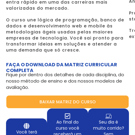
An
entra rápido em uma das carreiras mais
valorizadas do mercado.
Pr
st
O curso une lógica de programação, banco de
dados e desenvolvimento web e mobile às
Tr
metodologias ágeis usadas pelas maiores
ex
empresas de tecnologia. Você sai pronto para
transformar ideias em soluções e atender a
uma demanda que só cresce.
FAÇA O DOWNLOAD DA MATRIZ CURRICULAR
COMPLETA
Fique por dentro dos detalhes de cada disciplina, do
nosso método de ensino e dos nossos modelos de
avaliação.
BAIXAR MATRIZ DO CURSO
Ao final do
Seu dia é
curso você
muito corrido?
Você terá
receberá um
Sem