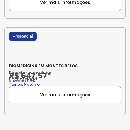
Ver mais informações
Presencial
BIOMEDICINA EM MONTES BELOS
Parcelas a partir de:
R$ 647,57*
Bacharelado
8 semestres
Turnos: Noturno
Ver mais informações