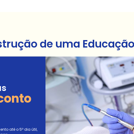
strução de uma Educação 
as
conto
to até o 5º dia útil,