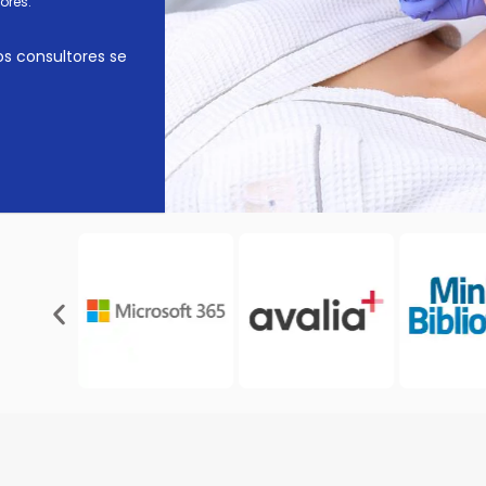
ores.
os consultores se