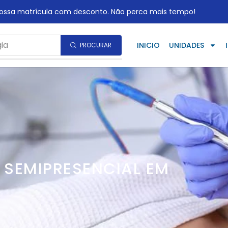
ossa matrícula com desconto. Não perca mais tempo!
ia
INICIO
UNIDADES
PROCURAR
 SEMIPRESENCIAL EM