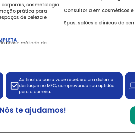
 corporais, cosmetologia
Consultoria em cosméticos 
rmação prática para
espaços de beleza e
Spas, salões e clínicas de be
MPLETA
, do nosso método de
Ao final do curso você receberá um diploma
destaque no MEC, comprovando sua aptidão
para a carreira.
Nós te ajudamos!