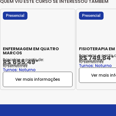
QUEM VIU ESTE CURSO SE INTERESSOU TAMBÉM
Presencial
Presencial
ENFERMAGEM EM QUATRO
FISIOTERAPIA EM
MARCOS
Parcelas a partir 
R$ 749,84*
Parcelas a partir de:
R$ 655,49*
Bacharelado
10 semestres
Bacharelado
Turnos: Noturno
10 semestres
Turnos: Noturno
Ver mais in
Ver mais informações