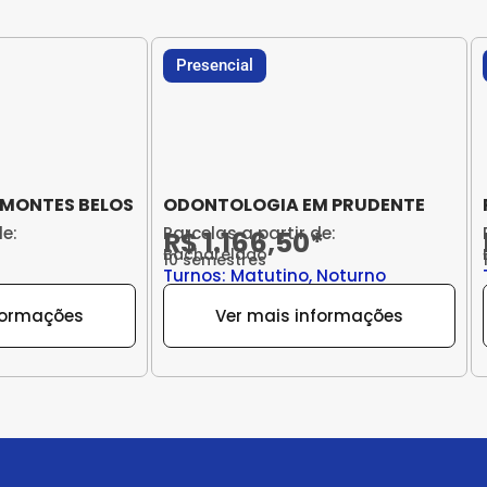
Presencial
 MONTES BELOS
ODONTOLOGIA EM PRUDENTE
de:
Parcelas a partir de:
R$ 1.166,50*
Bacharelado
10 semestres
Turnos: Matutino, Noturno
formações
Ver mais informações