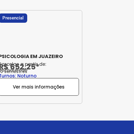
Presencial
PSICOLOGIA EM JUAZEIRO
Parcelas a partir de:
R$ 652,25*
Bacharelado
10 semestres
Turnos: Noturno
Ver mais informações