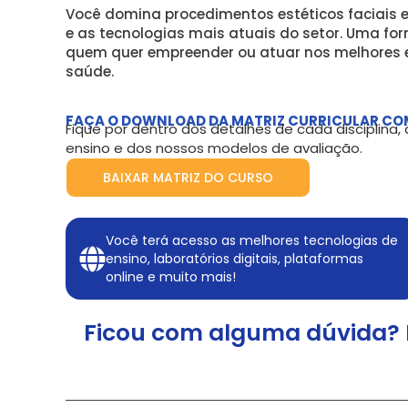
Você domina procedimentos estéticos faciais e
e as tecnologias mais atuais do setor. Uma fo
quem quer empreender ou atuar nos melhores 
saúde.
FAÇA O DOWNLOAD DA MATRIZ CURRICULAR CO
Fique por dentro dos detalhes de cada disciplina
ensino e dos nossos modelos de avaliação.
BAIXAR MATRIZ DO CURSO
Você terá acesso as melhores tecnologias de
ensino, laboratórios digitais, plataformas
online e muito mais!
Ficou com alguma dúvida? 