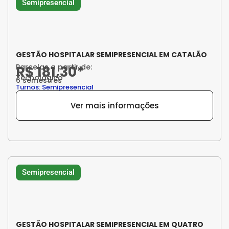
Semipresencial
GESTÃO HOSPITALAR SEMIPRESENCIAL EM CATALÃO
Parcelas a partir de:
R$ 181,30*
Tecnológico
6 semestres
Turnos: Semipresencial
Ver mais informações
Semipresencial
GESTÃO HOSPITALAR SEMIPRESENCIAL EM QUATRO