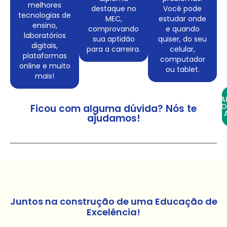
melhores
destaque no
Você pode
tecnologias de
MEC,
estudar onde
ensino,
comprovando
e quando
laboratórios
sua aptidão
quiser, do seu
digitais,
para a carreira.
celular,
plataformas
computador
online e muito
ou tablet.
mais!
FA
CO
Ficou com alguma dúvida? Nós te
ajudamos!
Juntos na construção de uma Educação de
Excelência!