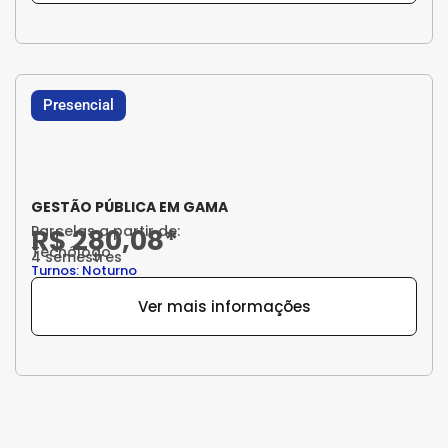
Presencial
GESTÃO PÚBLICA EM GAMA
Parcelas a partir de:
R$ 280,08*
Tecnólogo
4 semestres
Turnos: Noturno
Ver mais informações