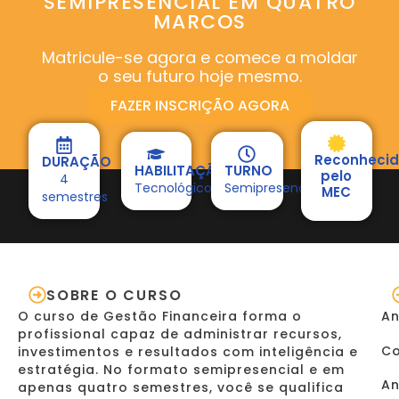
SEMIPRESENCIAL EM QUATRO
MARCOS
Matricule-se agora e comece a moldar
o seu futuro hoje mesmo.
FAZER INSCRIÇÃO AGORA
Reconheci
DURAÇÃO
HABILITAÇÃO
TURNO
pelo
4
Tecnológico
Semipresencial
MEC
semestres
SOBRE O CURSO
O curso de Gestão Financeira forma o
An
profissional capaz de administrar recursos,
Co
investimentos e resultados com inteligência e
estratégia. No formato semipresencial e em
An
apenas quatro semestres, você se qualifica