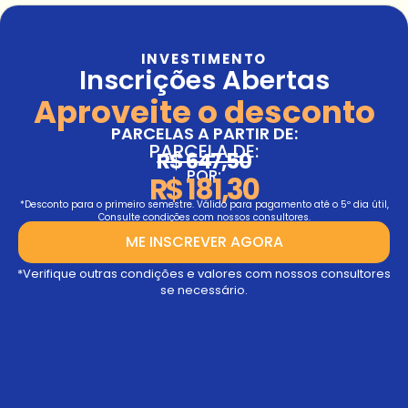
INVESTIMENTO
Inscrições Abertas
Aproveite o desconto
PARCELAS A PARTIR DE:
PARCELA DE:
R$ 647,50
POR:
R$ 181,30
*Desconto para o primeiro semestre. Válido para pagamento até o 5º dia útil,
Consulte condições com nossos consultores.
ME INSCREVER AGORA
*Verifique outras condições e valores com nossos consultores
se necessário.