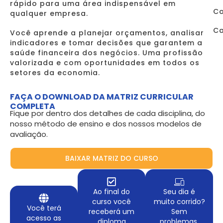
rápido para uma área indispensável em
Co
qualquer empresa.
Ca
Você aprende a planejar orçamentos, analisar
indicadores e tomar decisões que garantem a
saúde financeira dos negócios. Uma profissão
valorizada e com oportunidades em todos os
setores da economia.
FAÇA O DOWNLOAD DA MATRIZ CURRICULAR
COMPLETA
Fique por dentro dos detalhes de cada disciplina, do
nosso método de ensino e dos nossos modelos de
avaliação.
BAIXAR MATRIZ DO CURSO
Ao final do
Seu dia é
curso você
muito corrido?
Você terá
receberá um
Sem
acesso as
diploma
problemas.