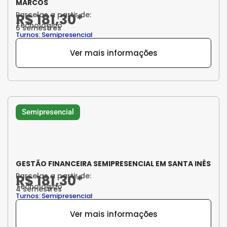
MARCOS
Parcelas a partir de:
R$ 181,30*
Tecnológico
6 semestres
Turnos: Semipresencial
Ver mais informações
Semipresencial
GESTÃO FINANCEIRA SEMIPRESENCIAL EM SANTA INÊS
Parcelas a partir de:
R$ 181,30*
Tecnológico
4 semestres
Turnos: Semipresencial
Ver mais informações