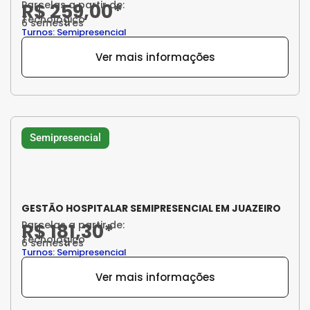
Parcelas a partir de:
R$ 259,00*
Tecnológico
6 semestres
Turnos: Semipresencial
Ver mais informações
Semipresencial
GESTÃO HOSPITALAR SEMIPRESENCIAL EM JUAZEIRO
Parcelas a partir de:
R$ 181,30*
Tecnológico
6 semestres
Turnos: Semipresencial
Ver mais informações