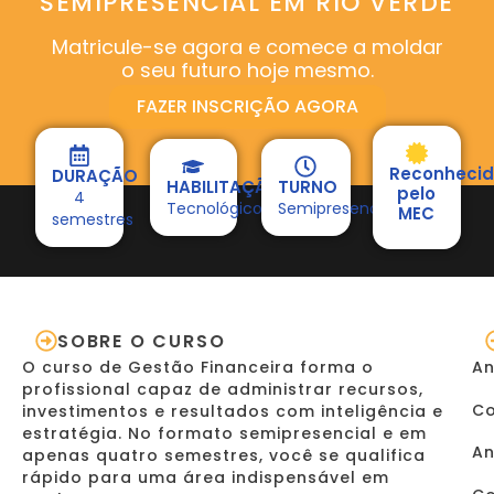
SEMIPRESENCIAL EM RIO VERDE
Matricule-se agora e comece a moldar
o seu futuro hoje mesmo.
FAZER INSCRIÇÃO AGORA
Reconheci
DURAÇÃO
HABILITAÇÃO
TURNO
pelo
4
Tecnológico
Semipresencial
MEC
semestres
SOBRE O CURSO
O curso de Gestão Financeira forma o
An
profissional capaz de administrar recursos,
Co
investimentos e resultados com inteligência e
estratégia. No formato semipresencial e em
An
apenas quatro semestres, você se qualifica
rápido para uma área indispensável em