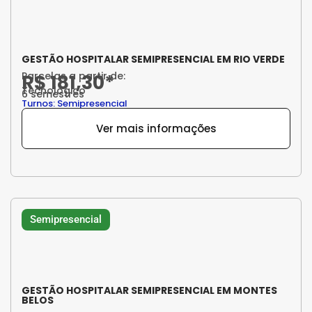
GESTÃO HOSPITALAR SEMIPRESENCIAL EM RIO VERDE
Parcelas a partir de:
R$ 181,30*
Tecnológico
6 semestres
Turnos: Semipresencial
Ver mais informações
Semipresencial
GESTÃO HOSPITALAR SEMIPRESENCIAL EM MONTES
BELOS