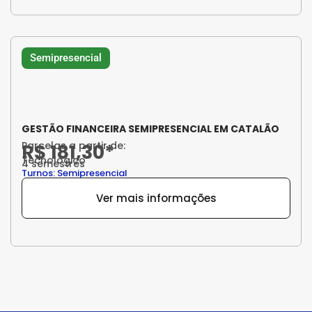
Semipresencial
GESTÃO FINANCEIRA SEMIPRESENCIAL EM CATALÃO
Parcelas a partir de:
R$ 181,30*
Tecnológico
4 semestres
Turnos: Semipresencial
Ver mais informações