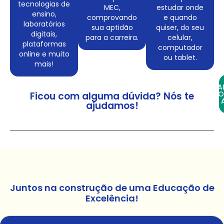
tecnologias de
MEC,
estudar onde
ensino,
comprovando
e quando
laboratórios
sua aptidão
quiser, do seu
digitais,
para a carreira.
celular,
plataformas
computador
online e muito
ou tablet.
mais!
FA
CO
Ficou com alguma dúvida? Nós te
ajudamos!
Juntos na construção de uma Educação de
Excelência!