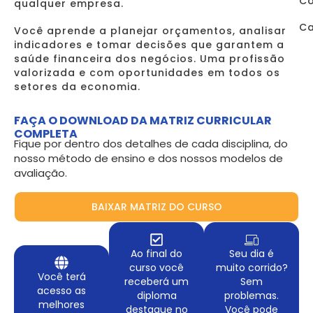
Co
qualquer empresa.
Ca
Você aprende a planejar orçamentos, analisar
indicadores e tomar decisões que garantem a
saúde financeira dos negócios. Uma profissão
valorizada e com oportunidades em todos os
setores da economia.
FAÇA O DOWNLOAD DA MATRIZ CURRICULAR
COMPLETA
Fique por dentro dos detalhes de cada disciplina, do
nosso método de ensino e dos nossos modelos de
avaliação.
BAIXAR MATRIZ DO CURSO
Ao final do
Seu dia é
curso você
muito corrido?
Você terá
receberá um
Sem
acesso as
diploma
problemas.
melhores
destaque no
Você pode