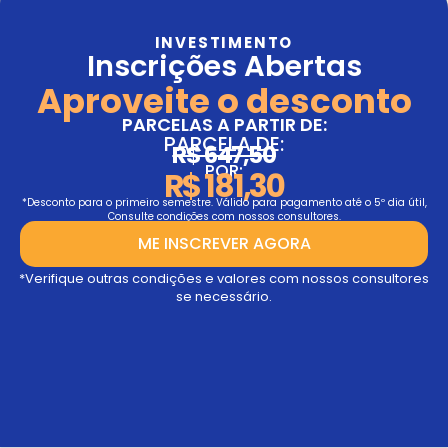
INVESTIMENTO
Inscrições Abertas
Aproveite o desconto
PARCELAS A PARTIR DE:
PARCELA DE:
R$ 647,50
POR:
R$ 181,30
*Desconto para o primeiro semestre. Válido para pagamento até o 5º dia útil,
Consulte condições com nossos consultores.
ME INSCREVER AGORA
*Verifique outras condições e valores com nossos consultores
se necessário.