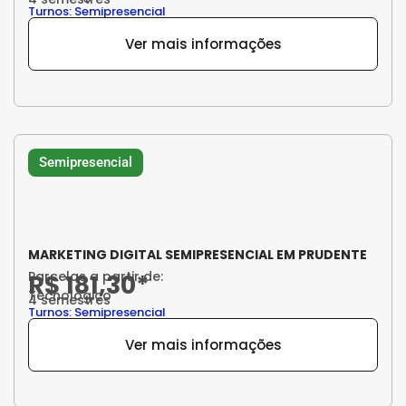
Turnos: Semipresencial
Ver mais informações
Semipresencial
MARKETING DIGITAL SEMIPRESENCIAL EM PRUDENTE
Parcelas a partir de:
R$ 181,30*
Tecnológico
4 semestres
Turnos: Semipresencial
Ver mais informações