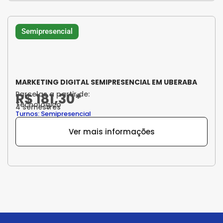
Semipresencial
MARKETING DIGITAL SEMIPRESENCIAL EM UBERABA
Parcelas a partir de:
R$ 181,30*
Tecnológico
4 semestres
Turnos: Semipresencial
Ver mais informações