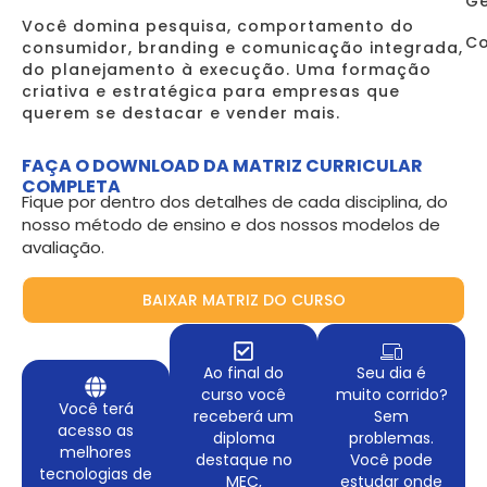
Ge
Você domina pesquisa, comportamento do
Co
consumidor, branding e comunicação integrada,
do planejamento à execução. Uma formação
criativa e estratégica para empresas que
querem se destacar e vender mais.
FAÇA O DOWNLOAD DA MATRIZ CURRICULAR
COMPLETA
Fique por dentro dos detalhes de cada disciplina, do
nosso método de ensino e dos nossos modelos de
avaliação.
BAIXAR MATRIZ DO CURSO
Ao final do
Seu dia é
curso você
muito corrido?
Você terá
receberá um
Sem
acesso as
diploma
problemas.
melhores
destaque no
Você pode
tecnologias de
MEC,
estudar onde