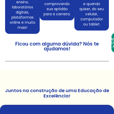
ensino,
comprovando
e quando
laboratórios
sua aptidão
quiser, do seu
digitais,
para a carreira.
celular,
plataformas
computador
online e muito
ou tablet.
mais!
FA
CO
Ficou com alguma dúvida? Nós te
ajudamos!
Juntos na construção de uma Educação de
Excelência!