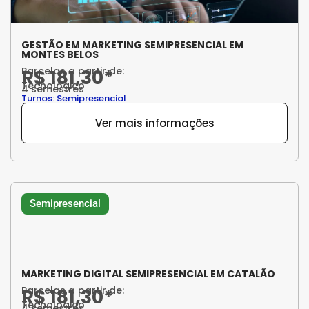
GESTÃO EM MARKETING SEMIPRESENCIAL EM
MONTES BELOS
Parcelas a partir de:
R$ 181,30*
Tecnológico
4 semestres
Turnos: Semipresencial
Ver mais informações
Semipresencial
MARKETING DIGITAL SEMIPRESENCIAL EM CATALÃO
Parcelas a partir de:
R$ 181,30*
Tecnológico
4 semestres