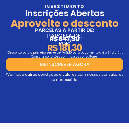
INVESTIMENTO
Inscrições Abertas
Aproveite o desconto
PARCELAS A PARTIR DE:
PARCELA DE:
R$ 647,50
POR:
R$ 181,30
*Desconto para o primeiro semestre. Válido para pagamento até o 5º dia útil,
Consulte condições com nossos consultores.
ME INSCREVER AGORA
*Verifique outras condições e valores com nossos consultores
se necessário.