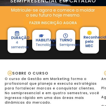
SEMIPRESENCIAL EM CATALÃO
Matricule-se agora e comece a moldar
o seu futuro hoje mesmo.
FAZER INSCRIÇÃO AGORA
Reconheci
DURAÇÃO
HABILITAÇÃO
TURNO
pelo
4
Tecnológico
Semipresencial
MEC
semestres
SOBRE O CURSO
O curso de Gestão em Marketing forma o
An
profissional que planeja e executa estratégias
Pl
para fortalecer marcas e conquistar clientes.
No semipresencial e em quatro semestres, você
Ag
ingressa rápido em uma das áreas mais
dinâmicas do mercado.