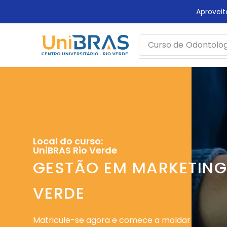
rca mais tempo!
Aprovei
Curso de
Odontolog
Local do curso:
UniBRAS Rio Verde
GESTÃO EM MARKETING 
VERDE
Matricule-se agora e comece a moldar