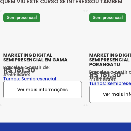
QUEM VIU ESTE CURSO SE INTERESSOU TAMBÉM
Semipresencial
Semipresencial
MARKETING DIGITAL
MARKETING DIGI
SEMIPRESENCIAL EM GAMA
SEMIPRESENCIAL
PORANGATU
Parcelas a partir de:
R$ 181,30*
Parcelas a partir 
R$ 181,30*
Tecnológico
4 semestres
Tecnológico
Turnos: Semipresencial
4 semestres
Turnos: Semiprese
Ver mais informações
Ver mais in