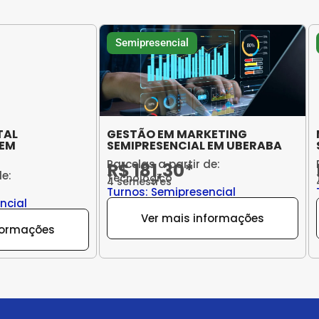
Semipresencial
TAL
GESTÃO EM MARKETING
 EM
SEMIPRESENCIAL EM UBERABA
Parcelas a partir de:
R$ 181,30*
de:
Tecnológico
4 semestres
Turnos: Semipresencial
ncial
Ver mais informações
formações