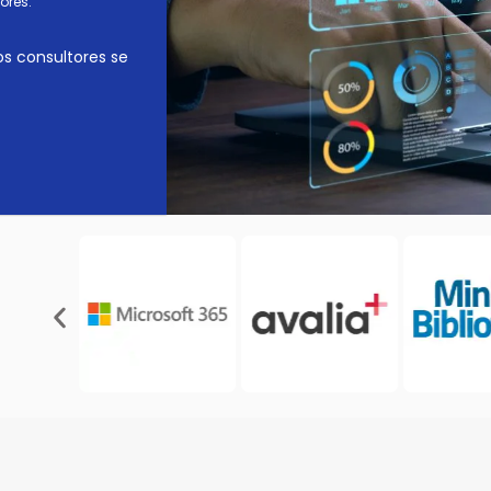
ores.
os consultores se