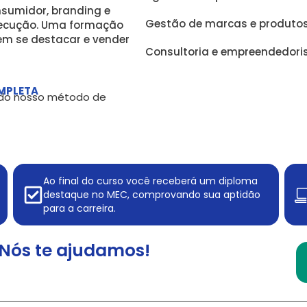
sumidor, branding e
Gestão de marcas e produto
xecução. Uma formação
em se destacar e vender
Consultoria e empreendedor
MPLETA
, do nosso método de
Ao final do curso você receberá um diploma
destaque no MEC, comprovando sua aptidão
para a carreira.
Nós te ajudamos!