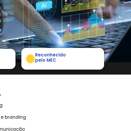
Reconhecido
pelo MEC
O
ng
e branding
omunicação