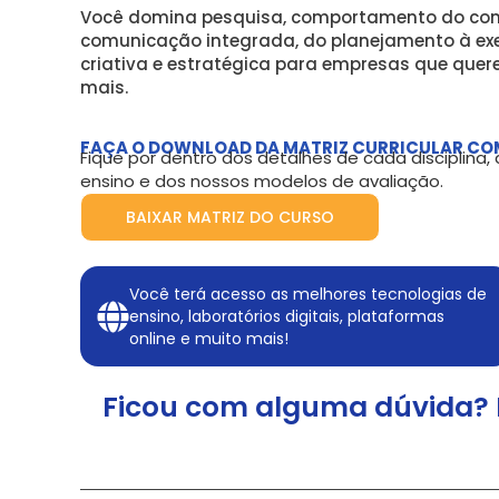
Você domina pesquisa, comportamento do con
comunicação integrada, do planejamento à e
criativa e estratégica para empresas que quer
mais.
FAÇA O DOWNLOAD DA MATRIZ CURRICULAR CO
Fique por dentro dos detalhes de cada disciplina
ensino e dos nossos modelos de avaliação.
BAIXAR MATRIZ DO CURSO
Você terá acesso as melhores tecnologias de
ensino, laboratórios digitais, plataformas
online e muito mais!
Ficou com alguma dúvida? 