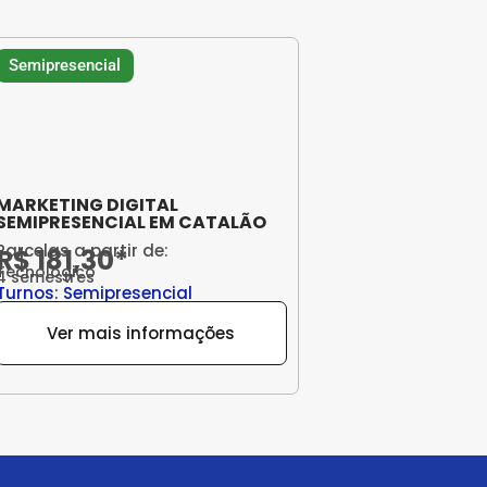
Semipresencial
MARKETING DIGITAL
SEMIPRESENCIAL EM CATALÃO
Parcelas a partir de:
R$ 181,30*
Tecnológico
4 semestres
Turnos: Semipresencial
Ver mais informações