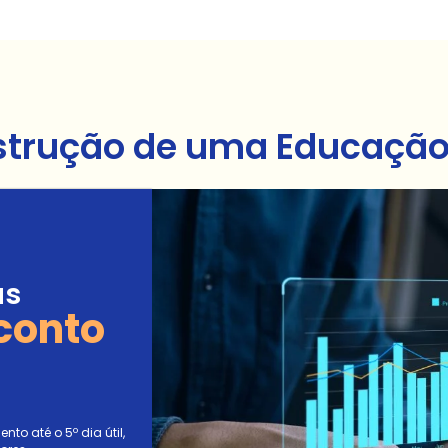
strução de uma Educação 
as
conto
to até o 5º dia útil,